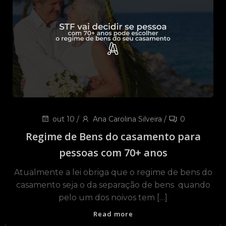
out 10
/
Ana Carolina Silveira
/
0
Regime de Bens do casamento para
pessoas com 70+ anos
Atualmente a lei obriga que o regime de bens do
casamento seja o da separação de bens quando
pelo um dos noivos tem […]
Read more