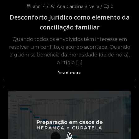
abr 14
/
Ana Carolina Silveira
/
0
Desconforto Jurídico como elemento da
conciliação familiar
Quando todos os envolvidos têm interesse em
resolver um conflito, o acordo acontece. Quando
alguém se beneficia da morosidade (da demora),
o litígio […]
Read more