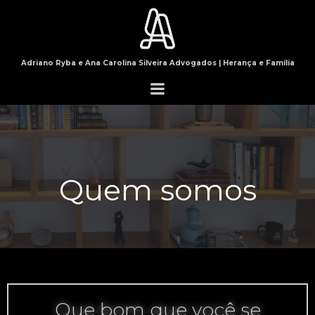
Pular
para
o
conteúdo
Adriano Ryba e Ana Carolina Silveira Advogados | Herança e Família
Quem somos
Que bom que você se