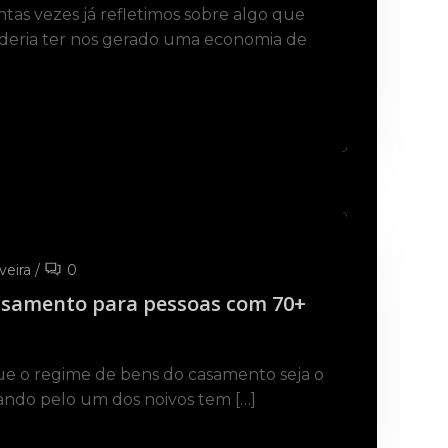
ntas vezes já refletimos sobre algo que
deria ter nos gerado uma economia de
veira
/
0
asamento para pessoas com 70+
ue o regime de bens do casamento seja o
ndo pelo um dos noivos tem […]