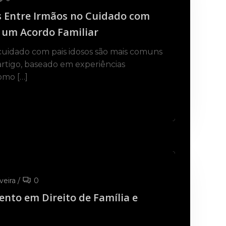
s Entre Irmãos no Cuidado com
e um Acordo Familiar
 cuidado com pais idosos são mais comuns
artigo, baseado em experiências
omo […]
veira
/
0
ento em Direito de Família e