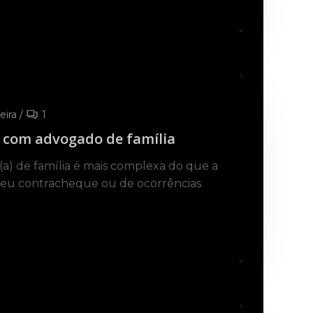
eira
/
1
a com advogado de família
a) de família é mais complexa do que a
seu contracheque ou de ocorrências