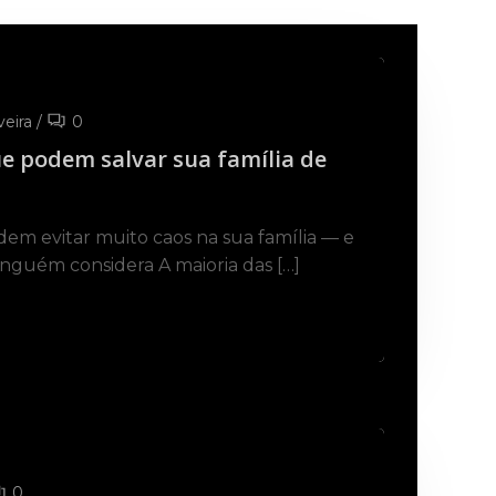
veira
/
0
e podem salvar sua família de
em evitar muito caos na sua família — e
nguém considera A maioria das […]
0