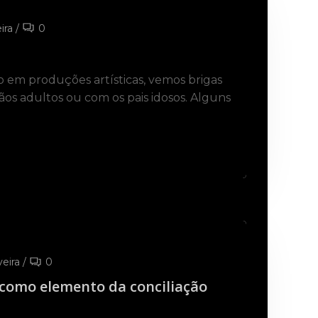
ira
/
0
 em produções artísticas, vemos brigas
mãos adultos ou com os pais idosos. Alguns
veira
/
0
 como elemento da conciliação