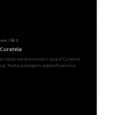
eira
/
0
 Curatela
o Idoso esclarecemos o que é Curatela
soa). Nesta postagem, especificaremos