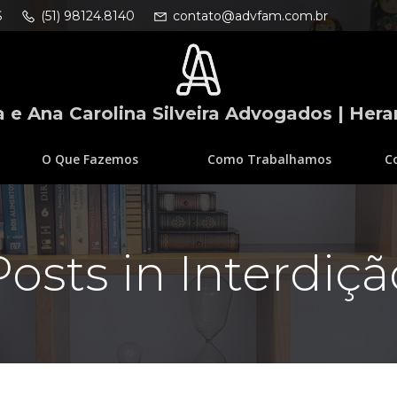
S
(51) 98124.8140
contato@advfam.com.br
 e Ana Carolina Silveira Advogados | Hera
O Que Fazemos
Como Trabalhamos
C
Posts in Interdiçã