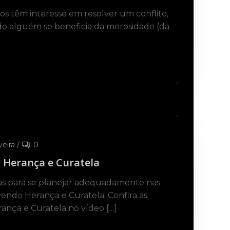
s têm interesse em resolver um conflito,
o alguém se beneficia da morosidade (da
veira
/
0
 Herança e Curatela
s para se planejar adequadamente nas
vendo Herança e Curatela. Confira as
nça e Curatela no vídeo […]