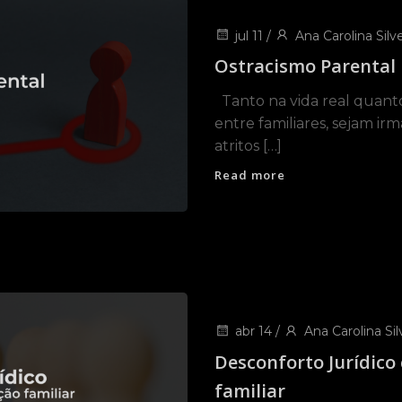
jul 11
/
Ana Carolina Silve
Ostracismo Parental
Tanto na vida real quanto
entre familiares, sejam ir
atritos […]
Read more
abr 14
/
Ana Carolina Sil
Desconforto Jurídico
familiar