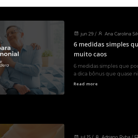
jun 29
/
Ana Carolina Sil
6 medidas simples qu
muito caos
6 medidas simples que pod
a dica bônus que quase ni
Read more
jul 15
/
Adriano Ryba
/