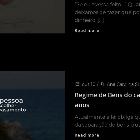
“Se eu tivesse feito…” Qua
deixamos de fazer que po
dinheiro, […]
Read more
out 10
/
Ana Carolina Sil
Regime de Bens do c
anos
Atualmente a lei obriga q
da separação de bens qua
Read more