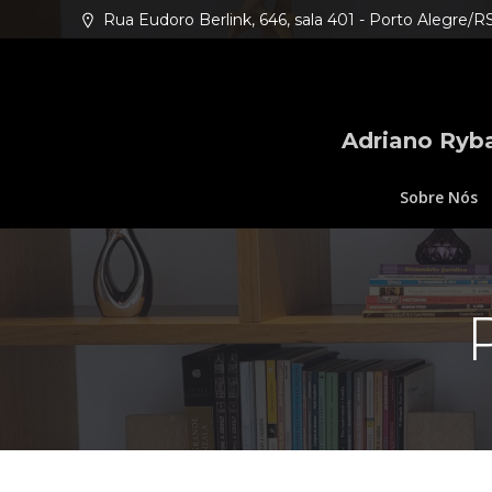
Pular
Rua Eudoro Berlink, 646, sala 401 - Porto Alegre/R
para
o
conteúdo
Adriano Ryba
Sobre Nós