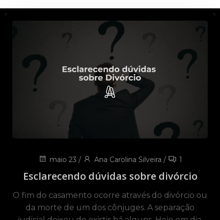
maio 23
/
Ana Carolina Silveira
/
1
Esclarecendo dúvidas sobre divórcio
O fim do casamento ocorre através do divórcio ou
da morte de um dos cônjuges. A separação
judicial deixou de existir há alguns. Hoje em dia,