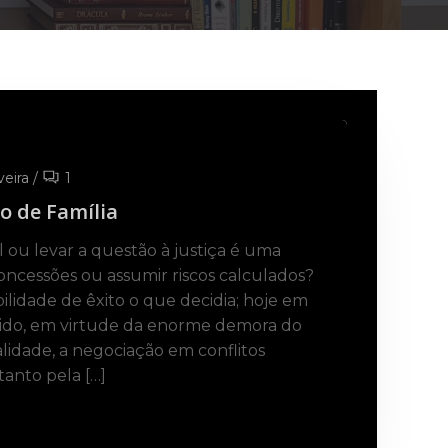
veira
/
1
o de Família
ou levar a questão à justiça é uma
concessões ou assumir riscos calculados?
ilidade de êxito o que decidia; hoje em
dido, em virtude da enorme demora do
alidade, a negociação em conflitos
tanto pela […]