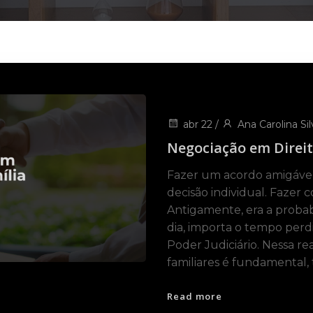
abr 22
/
Ana Carolina Sil
Negociação em Direit
Fazer um acordo amigável 
decisão individual. Fazer 
Antigamente, era a probab
dia, importa o tempo per
Poder Judiciário. Nessa re
familiares é fundamental, 
Read more