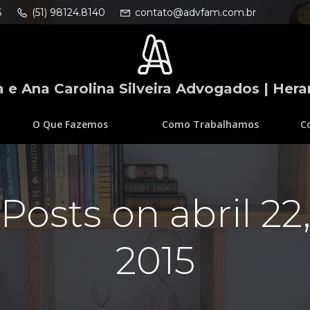
S
(51) 98124.8140
contato@advfam.com.br
 e Ana Carolina Silveira Advogados | Hera
O Que Fazemos
Como Trabalhamos
C
Posts on abril 22
2015